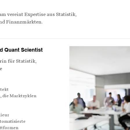
m vereint Expertise aus Statistik,
und Finanzmärkten.
d Quant Scientist
n für Statistik,
e
tekt
, die Marktzyklen
nieur
utomatisierte
attformen