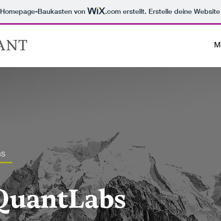
m Homepage-Baukasten von
.com
erstellt. Erstelle deine Websit
ANT
M
ns
sQuantLabs