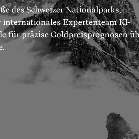
ße des Schweizer Nationalparks,
r internationales Expertenteam KI-
le für präzise Goldpreisprognosen ü
e.