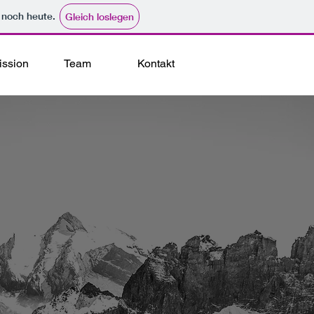
e noch heute.
Gleich loslegen
ission
Team
Kontakt