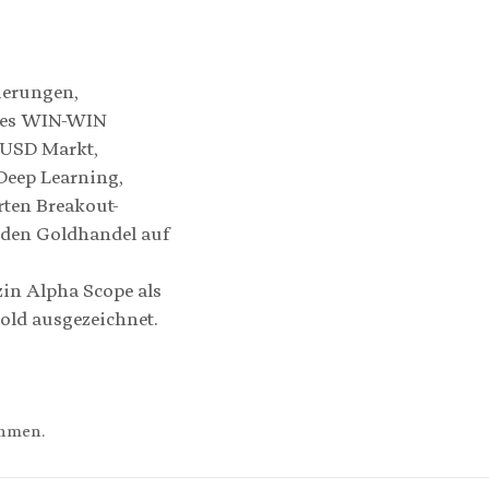
ierungen,
ndes WIN-WIN
UUSD Markt,
 Deep Learning,
rten Breakout-
 den Goldhandel auf
n Alpha Scope als
Gold ausgezeichnet.
ehmen.