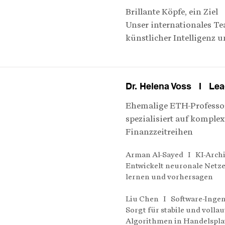
Brillante Köpfe, ein Ziel
Unser internationales Tea
künstlicher Intelligenz 
Dr. Helena Voss I Lea
Ehemalige ETH-Professori
spezialisiert auf komplex
Finanzzeitreihen
Arman Al-Sayed I KI-Archi
Entwickelt neuronale Netze
lernen und vorhersagen
Liu Chen I Software-Inge
Sorgt für stabile und volla
Algorithmen in Handelspl