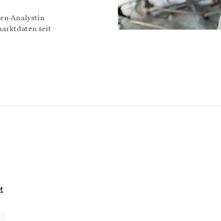
en-Analystin
marktdaten seit
t